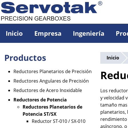
Pasar
al
contenido
principal
Inicio
Empresa
Ingeniería
Pro
Productos
Inicio
Reductores Planetarios de Precisión
Reduc
Reductores Angulares de Precisión
Reductores de Acero Inoxidable
Los reductor
y velocidad 
Reductores de Potencia
tamaño mas c
Reductores Planetarios de
planetarios,
Potencia ST/SX
rendimiento 
Reductor ST-010 / SX-010
asíncrono, o