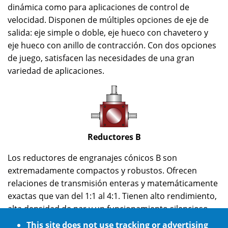
dinámica como para aplicaciones de control de
velocidad. Disponen de múltiples opciones de eje de
salida: eje simple o doble, eje hueco con chavetero y
eje hueco con anillo de contracción. Con dos opciones
de juego, satisfacen las necesidades de una gran
variedad de aplicaciones.
Reductores B
Los reductores de engranajes cónicos B son
extremadamente compactos y robustos. Ofrecen
relaciones de transmisión enteras y matemáticamente
exactas que van del 1:1 al 4:1. Tienen alto rendimiento,
alta densidad de par y un funcionamiento silencioso.
Los engranajes están hechos de acero aleado de alta
This site does not use tracking or advertising