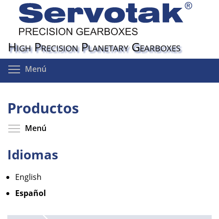
Pasar
al
contenido
principal
High Precision Planetary Gearboxes
Toggle menu visibility
Menú
Productos
Toggle menu visibility
Menú
Idiomas
English
Español