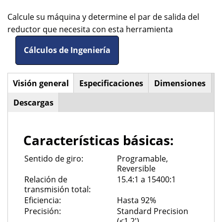
Calcule su máquina y determine el par de salida del
reductor que necesita con esta herramienta
Cálculos de Ingeniería
Visión general
(solapa
Especificaciones
Dimensiones
Horizontal
activa)
Descargas
Tabs
Características básicas:
Sentido de giro:
Programable,
Reversible
Relación de
15.4:1 a 15400:1
transmisión total:
Eficiencia:
Hasta 92%
Precisión:
Standard Precision
(<1.2')