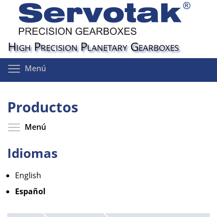
Pasar
al
contenido
principal
High Precision Planetary Gearboxes
Toggle menu visibility
Menú
Productos
Toggle menu visibility
Menú
Idiomas
English
Español